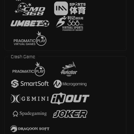
Crash Game