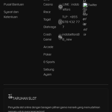
Pusat Bantuan
Casino
LINE : indob
Twitter
ettors
Syarat dan
Race
Ketentuan
TLP : +855
Togel
978 432 77
Olahraga
7
Crash
indobettors8
Game
8_new
Arcade
Poker
E-Sports
Sabung
Ayam
TARUHAN SLOT
Penyedia slot online dengan beragam pilihan game menarik yang memudahkan
pemain untuk mencapai jackpot