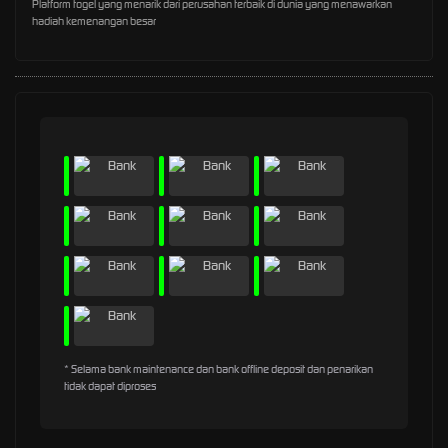
Platform togel yang menarik dari perusahan terbaik di dunia yang menawarkan
hadiah kemenangan besar
* Selama bank maintenance dan bank offline deposit dan penarikan
tidak dapat diproses