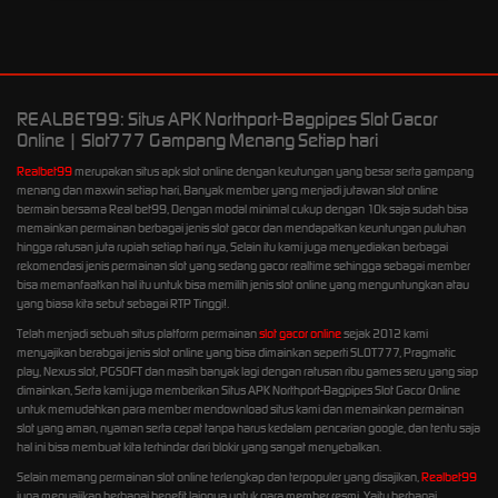
REALBET99: Situs APK Northport-Bagpipes Slot Gacor
Online | Slot777 Gampang Menang Setiap hari
Realbet99
merupakan situs apk slot online dengan keutungan yang besar serta gampang
menang dan maxwin setiap hari, Banyak member yang menjadi jutawan slot online
bermain bersama Real bet99, Dengan modal minimal cukup dengan 10k saja sudah bisa
memainkan permainan berbagai jenis slot gacor dan mendapatkan keuntungan puluhan
hingga ratusan juta rupiah setiap hari nya, Selain itu kami juga menyediakan berbagai
rekomendasi jenis permainan slot yang sedang gacor realtime sehingga sebagai member
bisa memanfaatkan hal itu untuk bisa memilih jenis slot online yang menguntungkan atau
yang biasa kita sebut sebagai RTP Tinggi!.
Telah menjadi sebuah situs platform permainan
slot gacor online
sejak 2012 kami
menyajikan berabgai jenis slot online yang bisa dimainkan seperti SLOT777, Pragmatic
play, Nexus slot, PGSOFT dan masih banyak lagi dengan ratusan ribu games seru yang siap
dimainkan, Serta kami juga memberikan Situs APK Northport-Bagpipes Slot Gacor Online
untuk memudahkan para member mendownload situs kami dan memainkan permainan
slot yang aman, nyaman serta cepat tanpa harus kedalam pencarian google, dan tentu saja
hal ini bisa membuat kita terhindar dari blokir yang sangat menyebalkan.
Selain memang permainan slot online terlengkap dan terpopuler yang disajikan,
Realbet99
juga menyajikan berbagai benefit lainnya untuk para member resmi, Yaitu berbagai