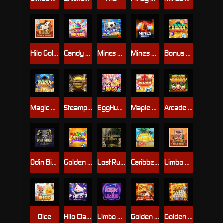
Hilo Gold Rush
Candy Mines
Mines Soccer
Mines Classic
Bonus Bingo
Magic Bingo
Steampunk
EggHunt Bingo
Maple Bingo
Arcade Bingo
Odin Bingo
Golden Bingo
Lost Ruins
Caribbean Bingo
Limbo Gold Rush
Dice
Hilo Classic
Limbo Neon
Golden Fortunes
Golden Horse Riches