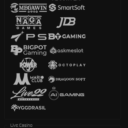
Live Casino