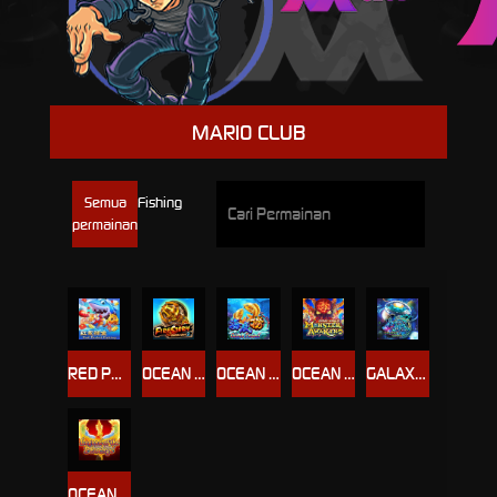
MARIO CLUB
Semua
Fishing
permainan
RED PACKET FISHING
OCEAN KING 2
OCEAN PROJECT
OCEAN KING 3
GALAXY WAR
OCEAN KING 4