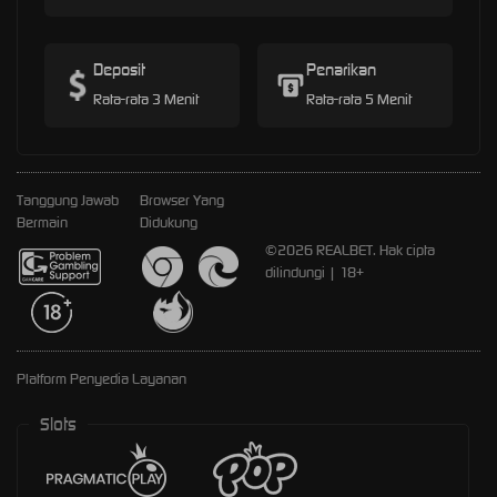
Deposit
Penarikan
Rata-rata 3 Menit
Rata-rata 5 Menit
Tanggung Jawab
Browser Yang
Bermain
Didukung
©2026 REALBET. Hak cipta
dilindungi | 18+
Platform Penyedia Layanan
Slots