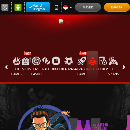
Main di
MASUK
DAFTAR
Telegram
HOT
SLOTS
LIVE
RACE
TOGEL
OLAHRAGA
CRASH
ARCADE
POKER
E-
SABUN
GAMES
CASINO
GAME
SPORTS
AYAM