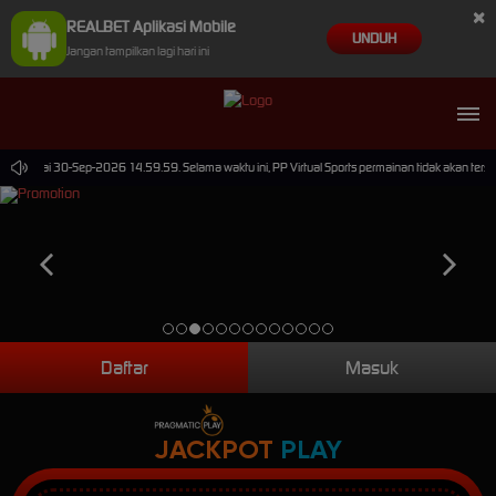
×
REALBET Aplikasi Mobile
UNDUH
Jangan tampilkan lagi hari ini
9 sampai 30-Sep-2026 14.59.59. Selama waktu ini, PP Virtual Sports permainan tidak akan ter
Daftar
Masuk
JACKPOT
PLAY