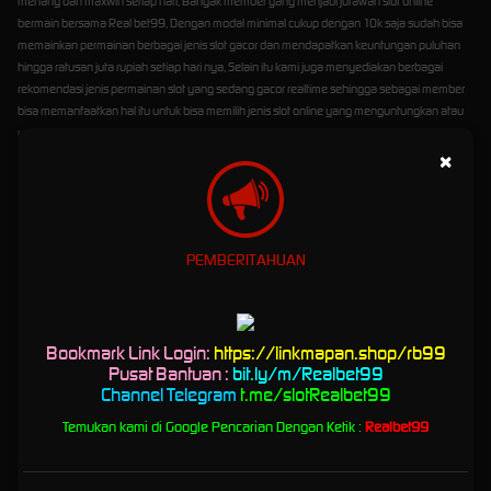
menang dan maxwin setiap hari, Banyak member yang menjadi jutawan slot online
bermain bersama Real bet99, Dengan modal minimal cukup dengan 10k saja sudah bisa
memainkan permainan berbagai jenis slot gacor dan mendapatkan keuntungan puluhan
hingga ratusan juta rupiah setiap hari nya, Selain itu kami juga menyediakan berbagai
rekomendasi jenis permainan slot yang sedang gacor realtime sehingga sebagai member
bisa memanfaatkan hal itu untuk bisa memilih jenis slot online yang menguntungkan atau
yang biasa kita sebut sebagai RTP Tinggi!.
×
Telah menjadi sebuah situs platform permainan
slot gacor online
sejak 2012 kami
menyajikan berabgai jenis slot online yang bisa dimainkan seperti SLOT777, Pragmatic
play, Nexus slot, PGSOFT dan masih banyak lagi dengan ratusan ribu games seru yang siap
dimainkan, Serta kami juga memberikan Situs APK Northport-Bagpipes Slot Gacor Online
untuk memudahkan para member mendownload situs kami dan memainkan permainan
PEMBERITAHUAN
slot yang aman, nyaman serta cepat tanpa harus kedalam pencarian google, dan tentu
saja hal ini bisa membuat kita terhindar dari blokir yang sangat menyebalkan.
Selain memang permainan slot online terlengkap dan terpopuler yang disajikan,
Realbet99
Bookmark Link Login:
https://linkmapan.shop/rb99
juga menyajikan berbagai benefit lainnya untuk para member resmi, Yaitu berbagai
Pusat Bantuan :
bit.ly/m/Realbet99
informasi menarik untuk mendukung kemenangan member setiap hari seperti informasi
Channel Telegram
t.me/slotRealbet99
RTP SLOT ONLINE, Informasi SLOT TERPOPULER, Informasi Slot Gacor Online Setiap hari,
Setiap Jam, Setiap Menit yang akan update setiap saat. Serta memberikan bonus - bonus
Temukan kami di Google Pencarian Dengan Ketik :
Realbet99
menarik seperti bonus mingguan, bonus TO, bonus garansi kekalahan dan masih banyak
lainnya yang belum kalian temukan disitus slot online yang lainnya.