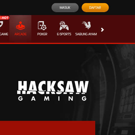
MASUK
DAFTAR
 GAME
ARCADE
POKER
E-SPORTS
SABUNG AYAM
PROMOSI