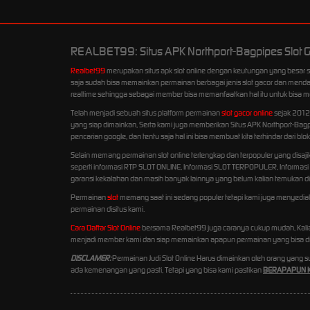
REALBET99: Situs APK Northport-Bagpipes Slot G
Realbet99
merupakan situs apk slot online dengan keutungan yang besar
saja sudah bisa memainkan permainan berbagai jenis slot gacor dan mendap
realtime sehingga sebagai member bisa memanfaatkan hal itu untuk bisa mem
Telah menjadi sebuah situs platform permainan
slot gacor online
sejak 2012 
yang siap dimainkan, Serta kami juga memberikan Situs APK Northport-B
pencarian google, dan tentu saja hal ini bisa membuat kita terhindar dari b
Selain memang permainan slot online terlengkap dan terpopuler yang disaji
seperti informasi RTP SLOT ONLINE, Informasi SLOT TERPOPULER, Informasi S
garansi kekalahan dan masih banyak lainnya yang belum kalian temukan disi
Permainan
slot
memang saat ini sedang populer tetapi kami juga menyediakan
permainan disitus kami.
Cara Daftar Slot Online
bersama Realbet99 juga caranya cukup mudah, Kalian h
menjadi member kami dan siap memainkan apapun permainan yang bisa dima
DISCLAMER:
Permainan Judi Slot Online Harus dimainkan oleh orang yang
ada kemenangan yang pasti, Tetapi yang bisa kami pastikan
BERAPAPUN K