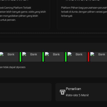
ook Gaming Platform Terbaik
Platform Pilihan bagi perusahaan-perusa
kan lebih banyak game, odds yang lebih
terbaik di dunia, dengan pilihan variasi g
 dan menyediakan pilihan yang lebih
terbanyak
untuk pemain.
an tidak dapat diproses
Penarikan
Rata-rata 5 Menit