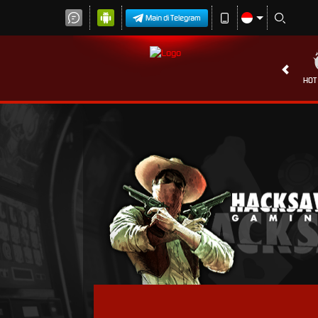
Main di Telegram
HOT