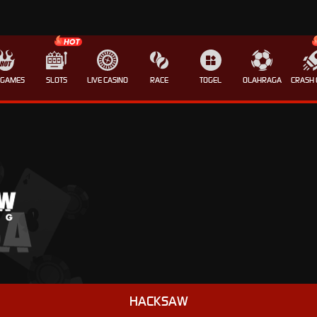
 GAMES
SLOTS
LIVE CASINO
RACE
TOGEL
OLAHRAGA
CRASH
HACKSAW