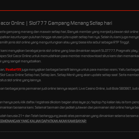
acor Online | Slot777 Gampang Menang Setiap hari
 serta gampang menang dan maxwin setiap hari, Banyak member yang menjadi jutawan slot onli
atkan keuntungan puluhan hingga ratusan juta rupiah setiap hari nya, Selain itu kami juga meny
ilih jenis slot online yang menguntungkan atau yang biasa kita sebut sebagai RTP Tinggi!.
kami menyajikan berabgai jenis slot online yang bisa dimainkan seperti SLOT777, Pragmatic play
agpipes Slot Gacor Online untuk memudahkan para member mendownload situs kami dan memainka
lokir yang sangat menyebalkan.
kan,
Realbet99
juga menyajikan berbagai benefit lainnya untuk para member resmi, Yaitu berba
lot Gacor Online Setiap hari, Setiap Jam, Setiap Menit yang akan update setiap saat. Serta memb
tus slot online yang lainnya.
 berbagai jenis permainan judi online lainnya seperti, Live Casino Online, Judi Bola SBOBET, Judi
anya perlu klik daftar/registrasi dikolom bagian atas layar pc/laptop/hp kalian lalu isi form pen
inkan bersama kami. Selamat bermain dan jadilah jutawan dari permainan slot online hanya be
 sudah berusia 21+ dan Telah bertanggung jawab atas permainan yang dimainkan selama bersama 
EMENANGAN YANG KALIAN DAPATKAN AKAN KAMI BAYAR
!