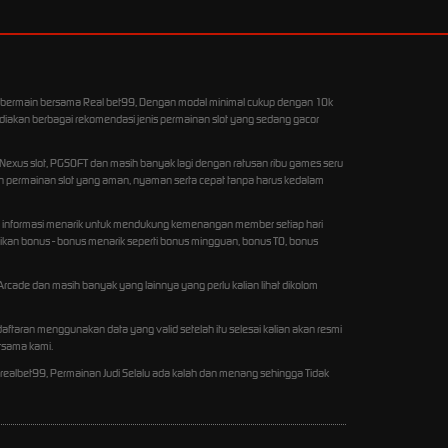
ne bermain bersama Real bet99, Dengan modal minimal cukup dengan 10k
ediakan berbagai rekomendasi jenis permainan slot yang sedang gacor
, Nexus slot, PGSOFT dan masih banyak lagi dengan ratusan ribu games seru
n permainan slot yang aman, nyaman serta cepat tanpa harus kedalam
gai informasi menarik untuk mendukung kemenangan member setiap hari
erikan bonus - bonus menarik seperti bonus mingguan, bonus TO, bonus
 Arcade dan masih banyak yang lainnya yang perlu kalian lihat dikolom
daftaran menggunakan data yang valid setelah itu selesai kalian akan resmi
rsama kami.
realbet99, Permainan Judi Selalu ada kalah dan menang sehingga Tidak