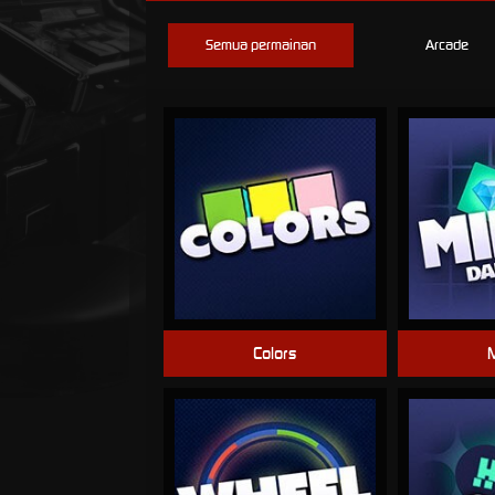
Semua permainan
Arcade
Colors