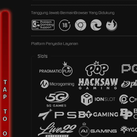
Tanggung Jawab Bermain
Browser Yang Didukung
Platform Penyedia Layanan
Slots
TAP TO OPEN