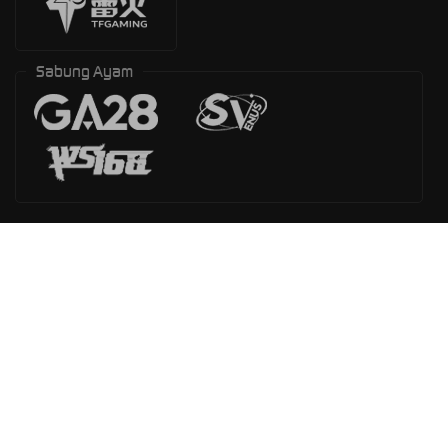
Sabung Ayam