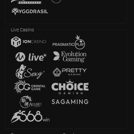
Live Casino