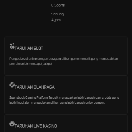
E-Sports
Sabung
Ayam
TARUHAN SLOT
Penyedia slot online dengan beragam pilihan game menarik yang memudahkan
pemain untuk mencapai jackpot
TARUHAN OLAHRAGA
Sportsbook Gaming Platform Terbaik menawarkan lebih banyak game, odds yang
lebih tinggi, dan menyediakan pilihan yang lebih banyak untuk pemain.
TARUHAN LIVE KASINO