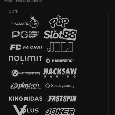
Platform Penyedia Layanan
Slots