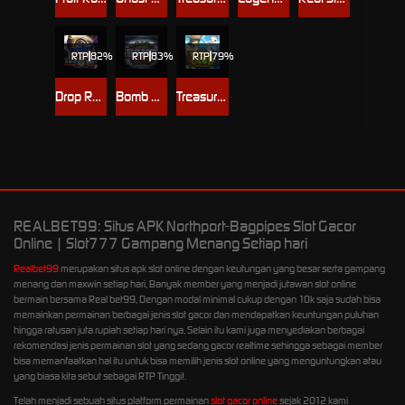
RTP
82%
RTP
83%
RTP
79%
Drop Racing
Bomb Defusal
Treasure Land
REALBET99: Situs APK Northport-Bagpipes Slot Gacor
Online | Slot777 Gampang Menang Setiap hari
Realbet99
merupakan situs apk slot online dengan keutungan yang besar serta gampang
menang dan maxwin setiap hari, Banyak member yang menjadi jutawan slot online
bermain bersama Real bet99, Dengan modal minimal cukup dengan 10k saja sudah bisa
memainkan permainan berbagai jenis slot gacor dan mendapatkan keuntungan puluhan
hingga ratusan juta rupiah setiap hari nya, Selain itu kami juga menyediakan berbagai
rekomendasi jenis permainan slot yang sedang gacor realtime sehingga sebagai member
bisa memanfaatkan hal itu untuk bisa memilih jenis slot online yang menguntungkan atau
yang biasa kita sebut sebagai RTP Tinggi!.
Telah menjadi sebuah situs platform permainan
slot gacor online
sejak 2012 kami